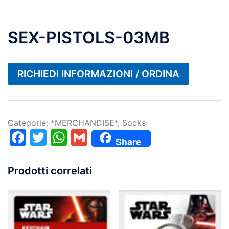
SEX-PISTOLS-03MB
RICHIEDI INFORMAZIONI / ORDINA
Categorie:
*MERCHANDISE*
,
Socks
Facebook
Twitter
WhatsApp
Gmail
Share
Prodotti correlati