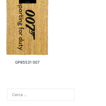
GP85531 007
Ricerca
per: