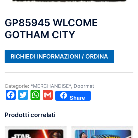
GP85945 WLCOME
GOTHAM CITY
RICHIEDI INFORMAZIONI / ORDINA
Categorie:
*MERCHANDISE*
,
Doormat
Facebook
Twitter
WhatsApp
Gmail
Share
Prodotti correlati