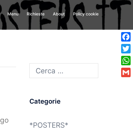
Menu
Richieste
About
Policy cookie
Fa
Twi
Ricerca
Wh
per:
Gma
Categorie
ogo
*POSTERS*