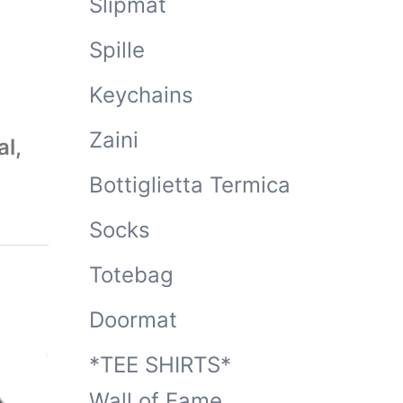
Slipmat
Spille
Keychains
Zaini
al,
Bottiglietta Termica
Socks
Totebag
Doormat
*TEE SHIRTS*
Wall of Fame