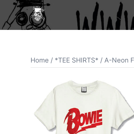
Vai
al
contenuto
Home
/
*TEE SHIRTS*
/
A-Neon Fl