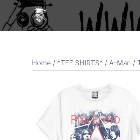
Vai
al
contenuto
Home
/
*TEE SHIRTS*
/
A-Man
/ 