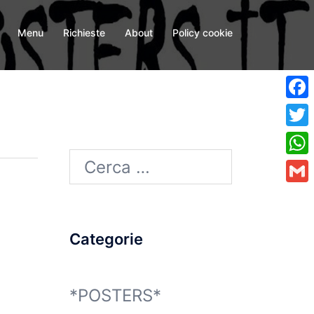
Menu
Richieste
About
Policy cookie
Fa
Twi
Ricerca
Wh
per:
Gma
Categorie
*POSTERS*