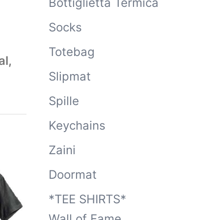
Bottiglietta Termica
Socks
Totebag
al,
Slipmat
Spille
Keychains
Zaini
Doormat
*TEE SHIRTS*
Wall of Fame