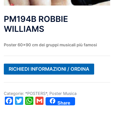
PM194B ROBBIE
WILLIAMS
Poster 60×90 cm dei gruppi musicali più famosi
RICHIEDI INFORMAZIONI / ORDINA
Categorie:
*POSTERS*
,
Poster Musica
Facebook
Twitter
WhatsApp
Gmail
Share