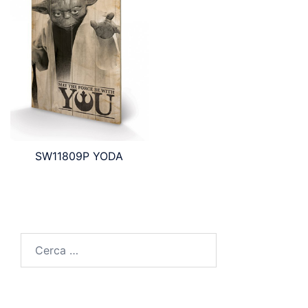
SW11809P YODA
Ricerca
per: