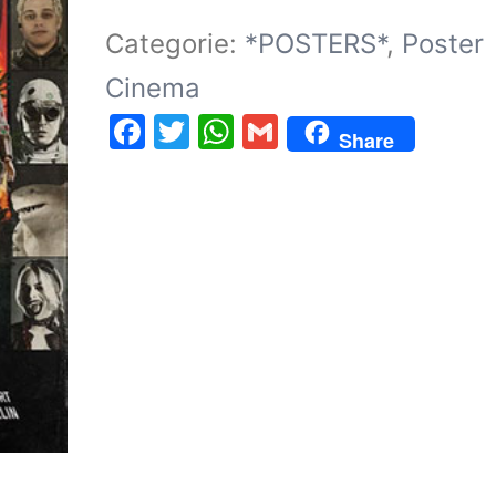
Categorie:
*POSTERS*
,
Poster
Cinema
Facebook
Twitter
WhatsApp
Gmail
Share