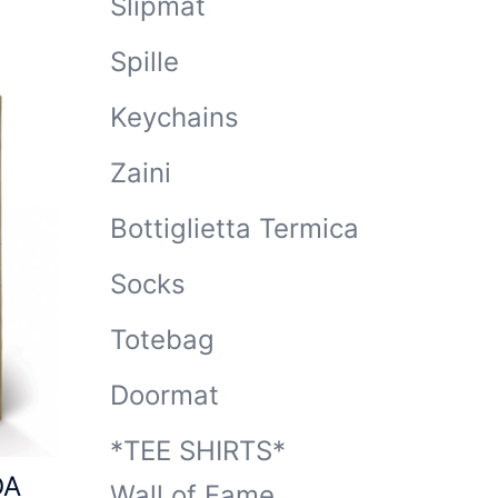
Slipmat
Spille
Keychains
Zaini
Bottiglietta Termica
Socks
Totebag
Doormat
*TEE SHIRTS*
DA
Wall of Fame