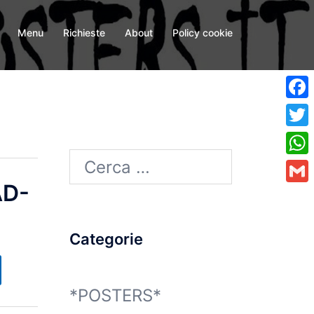
Menu
Richieste
About
Policy cookie
Fa
Twi
Ricerca
Wh
AD-
per:
Gma
Categorie
*POSTERS*