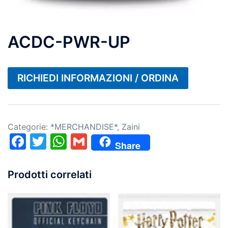
ACDC-PWR-UP
RICHIEDI INFORMAZIONI / ORDINA
Categorie:
*MERCHANDISE*
,
Zaini
Facebook
Twitter
WhatsApp
Gmail
Share
Prodotti correlati