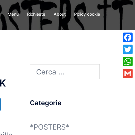
Menu
Richieste
About
Policy cookie
Fa
Twi
Ricerca
Wh
RK
per:
Gma
Categorie
*POSTERS*