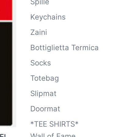
Spille
Keychains
Zaini
Bottiglietta Termica
Socks
Totebag
Slipmat
Doormat
*TEE SHIRTS*
Wall of Fame
EL