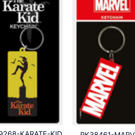
9268-KARATE-KID
RK38461-MARV