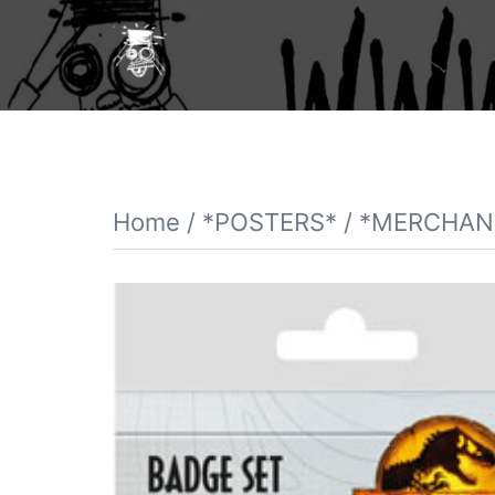
Vai
al
contenuto
Home
/
*POSTERS*
/
*MERCHAN